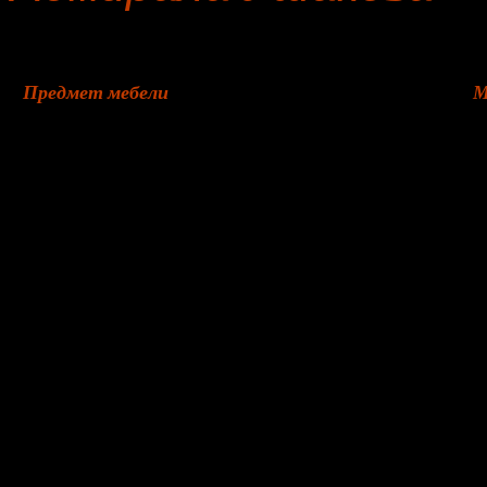
Предмет мебели
М
Козетка
ж
Банкетка
ж
Пошив чехлов на кровать, изголовье кровати
н
Кровать, изголовье кровати
и
Сидение стула
р
Диван
я
Кухонный уголок
и
Пошив чехлов на диван
я