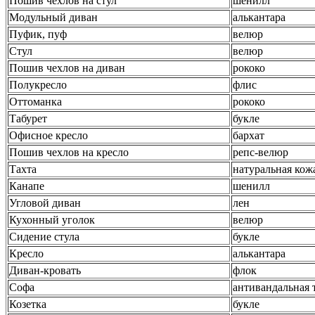
Пошив чехлов на стул
шенилл
Модульный диван
алькантара
Пуфик, пуф
велюр
Стул
велюр
Пошив чехлов на диван
рококо
Полукресло
флис
Оттоманка
рококо
Табурет
букле
Офисное кресло
бархат
Пошив чехлов на кресло
репс-велюр
Тахта
натуральная кож
Канапе
шенилл
Угловой диван
лен
Кухонный уголок
велюр
Сидение стула
букле
Кресло
алькантара
Диван-кровать
флок
Софа
антивандальная 
Козетка
букле