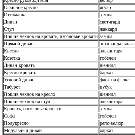
Кресло руководителя
велюр
Офисное кресло
ягуар
Оттоманка
замша
Диван
скотчгард
Стул
жаккард
Пошив чехлов на кровать, изголовье кровати
замша
Прямой диван
антивандальная 
Кресло
алькантара
Козетка
гобелен
Диван-кровать
шенилл
Кресло-кровать
бархат
Угловой диван
флок на флоке
Табурет
нубук
Пошив чехлов на кресло
шенилл
Пошив чехлов на стул
алькантара
Кровать, изголовье кровати
замша
Софа
гобелен
Полукресло
репс-велюр
Модульный диван
бархат