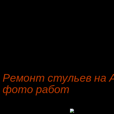
В ассортименте у менед
компании по переобивке м
удовлетворяющий пожела
материалов: репс-велюра
Индии по перетяжке и ре
модульных диванов.
Ремонт стульев на 
фото работ