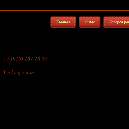
Главная
О нас
Галерея р
Мебельная Мастерская
+7 (915) 167 16 87
T e l e g r a m
Ремонт стульев
на дому или в мастерской
режим работы: с 9.00 до 22.00
без праздников и выходных