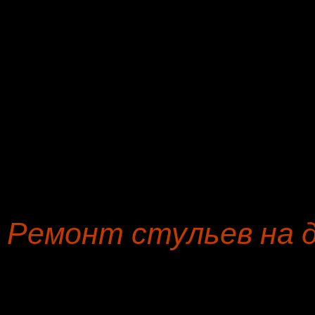
Кресло-кровать
а
Пошив чехлов на кровать, изголовье кровати
ф
Банкетка
б
Пуфик, пуф
я
Кровать, изголовье кровати
ж
Пошив чехлов на стул
ф
Ремонт стульев на д
Мы, мебельная фирма по 