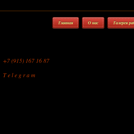
Главная
О нас
Галерея р
Мебельная Мастерская
+7 (915) 167 16 87
T e l e g r a m
Обшивка мебели
на дому или в мастерской
режим работы: с 9.00 до 22.00
без праздников и выходных