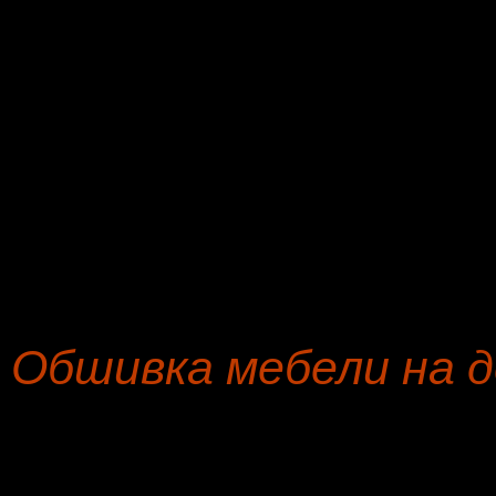
Банкетка
ф
Кровать, изголовье кровати
г
Кресло-кровать
р
Кухонный уголок
я
Пуфик, пуф
б
Пошив чехлов на кресло
г
Обшивка мебели на д
Вас лично приветствует,