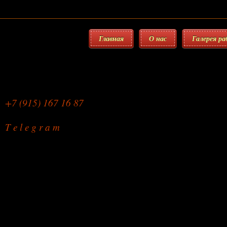
Главная
О нас
Галерея р
Мебельная Мастерская
+7 (915) 167 16 87
T e l e g r a m
Ремонт мягкой мебели
на дому или в мастерской
режим работы: с 9.00 до 22.00
без праздников и выходных