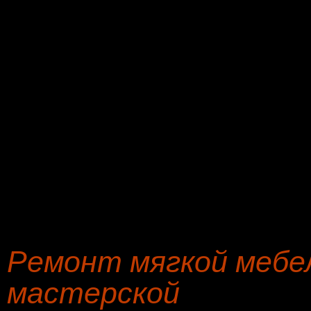
Тахта
н
Оттоманка
р
Табурет
с
Кушетка
р
Пошив чехлов на кресло
к
Стул
г
Кресло-кровать
р
Ремонт мягкой мебел
мастерской