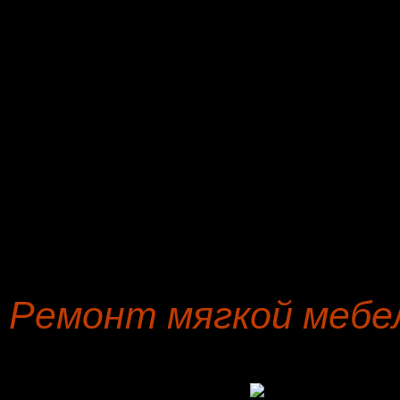
Ремонт, мебели осущест
специалистами нашей м
золочение банкеток и угл
По соглашению на ремон
предусмотрено бесплатно
диванов, стульев, по тр
Ремонт мягкой мебе