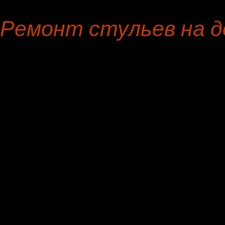
Ремонт стульев на д
Доброго времени суток, 
перетяжке предметов ме
Ремонт стульев в Апрелев
официальный договор, в м
по фото, бесплатная пере
материалы, приемлемая ц