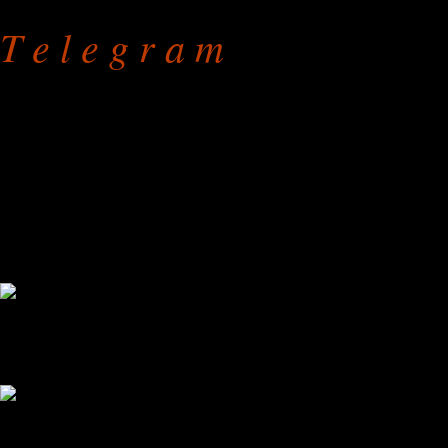
T e l e g r a m
Ремонт стульев
на дому или в мастерской
режим работы: с 9.00 до 
без праздников и выходны