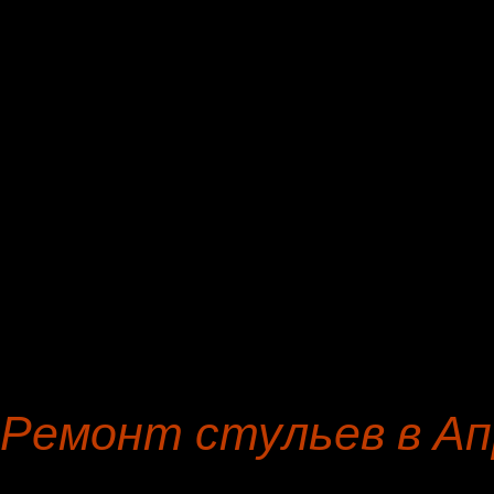
офисных кресел, стульев,
Реставрация и перетяжка 
квартире заказчика: вре
суток; изначальная сумма
Всегда имеется гарантия
угловых диванов и полукре
Ремонт стульев в Ап