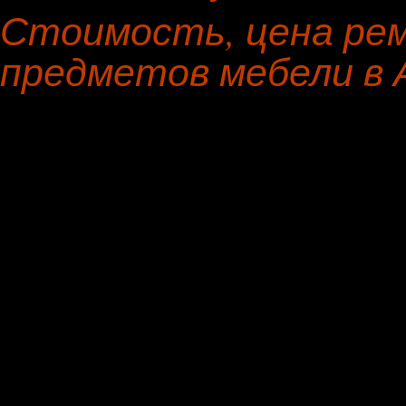
Стоимость, цена рем
предметов мебели в 
Предмет мебели
Материал н
Диван-кровать
велюр
Кухонный уголок
алькантара
Полукресло
натуральна
Пошив чехлов на кровать, изголовье кровати
ягуар
Канапе
кожа
Стул
велюр
Модульный диван
флок
Оттоманка
гобелен
Пошив чехлов на кресло
флок на фло
Пуфик, пуф
гобелен