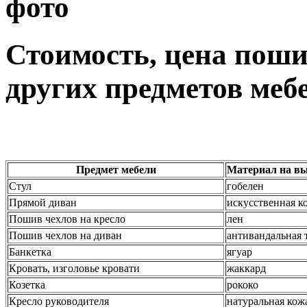
фото
Стоимость, цена поши
других предметов меб
Предмет мебели
Материал на вы
Стул
гобелен
Прямой диван
искусственная к
Пошив чехлов на кресло
лен
Пошив чехлов на диван
антивандальная 
Банкетка
ягуар
Кровать, изголовье кровати
жаккард
Козетка
рококо
Кресло руководителя
натуральная кож