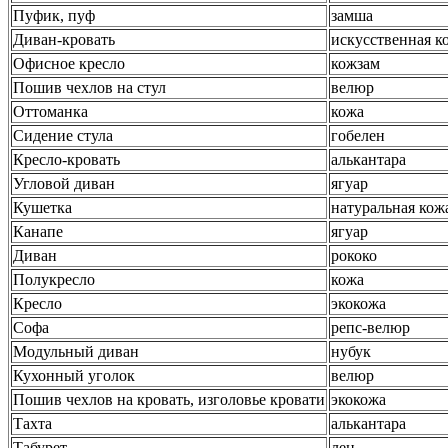
Пуфик, пуф
замша
Диван-кровать
искусственная к
Офисное кресло
кожзам
Пошив чехлов на стул
велюр
Оттоманка
кожа
Сидение стула
гобелен
Кресло-кровать
алькантара
Угловой диван
ягуар
Кушетка
натуральная кож
Канапе
ягуар
Диван
рококо
Полукресло
кожа
Кресло
экокожа
Софа
репс-велюр
Модульный диван
нубук
Кухонный уголок
велюр
Пошив чехлов на кровать, изголовье кровати
экокожа
Тахта
алькантара
Табурет
лен