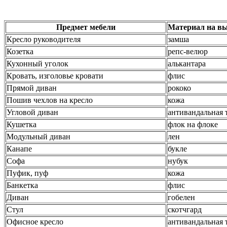
Предмет мебели
Материал на вы
Кресло руководителя
замша
Козетка
репс-велюр
Кухонный уголок
алькантара
Кровать, изголовье кровати
флис
Прямой диван
рококо
Пошив чехлов на кресло
кожа
Угловой диван
антивандальная 
Кушетка
флок на флоке
Модульный диван
лен
Канапе
букле
Софа
нубук
Пуфик, пуф
кожа
Банкетка
флис
Диван
гобелен
Стул
скотчгард
Офисное кресло
антивандальная 