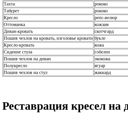
Тахта
рококо
Табурет
рококо
Кресло
репс-велюр
Оттоманка
кожзам
Диван-кровать
скотчгард
Пошив чехлов на кровать, изголовье кровати
букле
Кресло-кровать
кожа
Сидение стула
гобелен
Пошив чехлов на диван
экокожа
Полукресло
ягуар
Пошив чехлов на стул
жаккард
Реставрация кресел на 