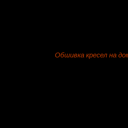
Тахта
Банкетка
Пошив чехлов на диван
Обшивка кресел на до
Доброго рабочего дня, мы, мебел
Обшивка кресел на Авиамоторной
сертифицированные ткани, офици
перевозка.
Обивка, предметов мягкой мебел
мебели и включает золочение пря