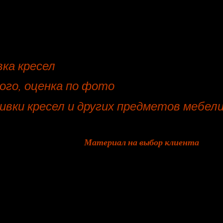
ка кресел
ого, оценка по фото
вки кресел и других предметов мебел
Материал на выбор клиента
ловье кровати
нубук
бархат
гобелен