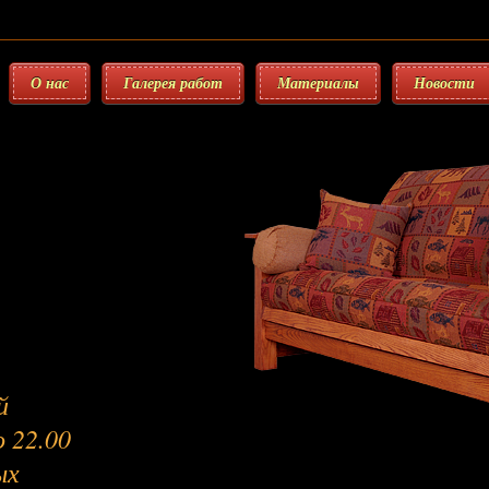
О нас
Галерея работ
Материалы
Новости
й
 22.00
ых