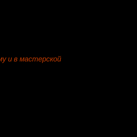
антивандальная ткань
репс-велюр
искусственная кожа
му и в мастерской
ьная компания по реставрации мебели.
 - гарантия на работы, гарантия на материалы, выезд м
альный договор, на дому недорого, оценка по фото, прие
и осуществляется оценщиками специалистами мастерской 
мых диванов и полукресел.