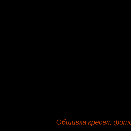
Гарантийное обязательство по к
По договору на починку, предусм
клиента.
Обшивка и перетяжка, мягких из
пяти до двенадцати рабочих дней
По вашей персональной заявке, 
приехать к вам (место выезда -
Разберите пожалуйста главные у
такой услуги как обшивка банкет
По договору на перетяжку, преду
фирмы.
Обшивка кресел, фот