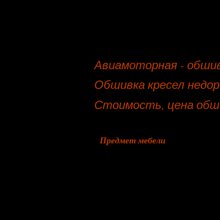
Авиамоторная - обшив
Обшивка кресел недор
Стоимость, цена обши
Предмет мебели
Пошив чехлов на кровать, изго
Кресло
Стул