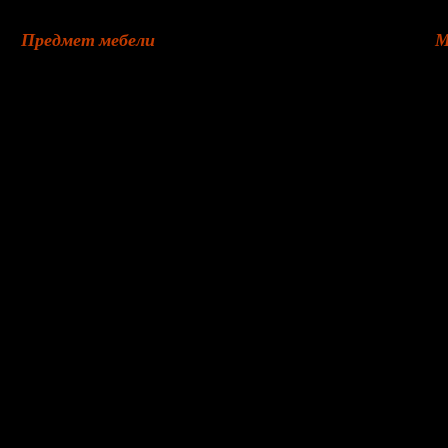
Предмет мебели
М
Канапе
ф
Пошив чехлов на кровать, изголовье кровати
а
Пуфик, пуф
н
Кушетка
р
Сидение стула
я
Тахта
л
Оттоманка
г
Козетка
л
Банкетка
к