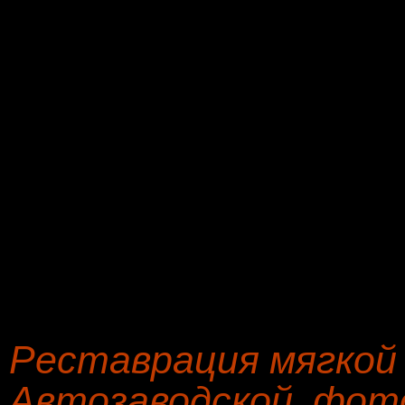
Реставрация и перетяжка
проделывается умельцам
мастерской в мастерско
начиная от трех до чет
суммарная стоимость от
По соглашению на ремон
оплата - 45 % от стоим
Реставрация мягкой
Автозаводской, фот