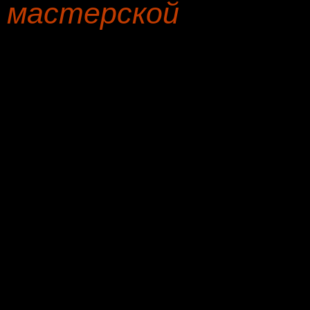
мастерской
Доброго времени суток, 
переобивке предметов ме
Реставрация мягкой мебе
сертифицированные ткани
мастерской, официальный
работы, бесплатная пере
мастера бесплатно, гар