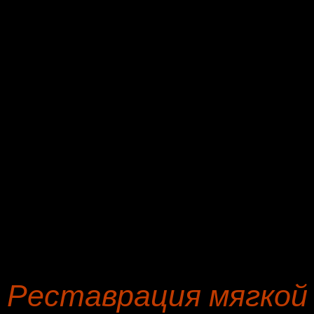
Табурет
н
Офисное кресло
э
Угловой диван
к
Кресло
р
Стул
ф
Модульный диван
н
Софа
г
Пошив чехлов на диван
к
Реставрация мягкой 