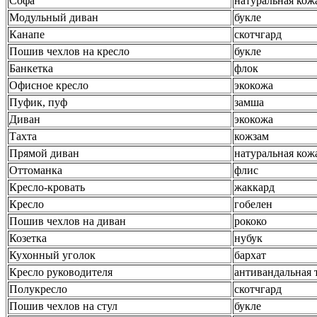
Софа
натуральная кож
Модульный диван
букле
Канапе
скотчгард
Пошив чехлов на кресло
букле
Банкетка
флок
Офисное кресло
экокожа
Пуфик, пуф
замша
Диван
экокожа
Тахта
кожзам
Прямой диван
натуральная кож
Оттоманка
флис
Кресло-кровать
жаккард
Кресло
гобелен
Пошив чехлов на диван
рококо
Козетка
нубук
Кухонный уголок
бархат
Кресло руководителя
антивандальная 
Полукресло
скотчгард
Пошив чехлов на стул
букле