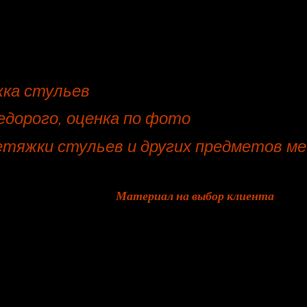
жка стульев
дорого, оценка по фото
тяжки стульев и других предметов ме
Материал на выбор клиента
букле
флис
букле