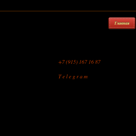
Главная
Мебельная Мастерская
+7 (915) 167 16 87
T e l e g r a m
Перетяжка стульев
на дому или в мастерской
режим работы: с 9.00 до 22.00
без праздников и выходных