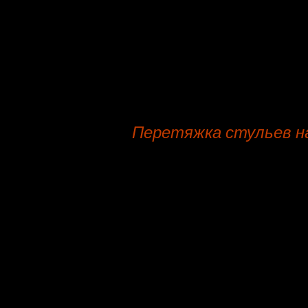
Диван
Кушетка
Табурет
Перетяжка стульев на
Наших новых клиентов рада виде
Перетяжка стульев на Бачуринск
приемлемая цена, официальный до
фото.
Позвонив по телефону вы может
именно для вас время суток и ме