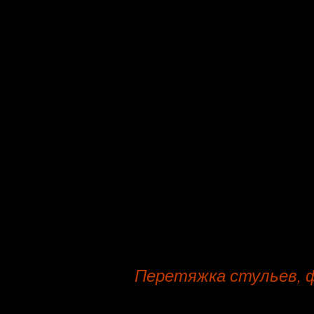
по ремонту, кухонных уголков, ди
Предоплата по соглашению на об
Ремонт полукресел, диванов, куш
от 5336 р.
На web-сайте мебельной компани
угловых диванов и офисных кресе
Прочитайте важные аспекты деят
услуги перетяжка кухонных уголк
По контракту на перетяжку, сей
до нашей мебельной фирмы по ре
Перетяжка стульев, 