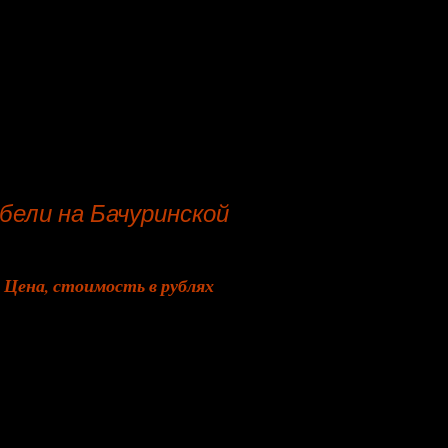
бели на Бачуринской
Цена, стоимость в рублях
от 1 800
от 3 420
от 2 230