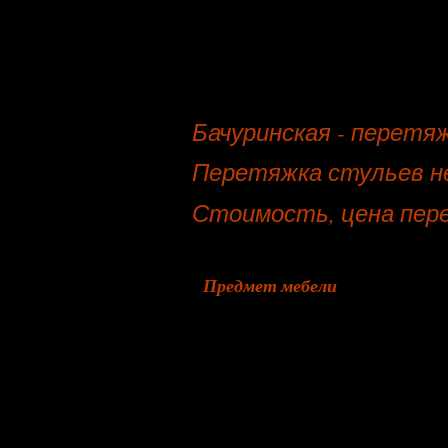
Бачуринская - перетя
Перетяжка стульев не
Стоимость, цена пере
Предмет мебели
Пуфик, пуф
Кресло руководителя
Козетка