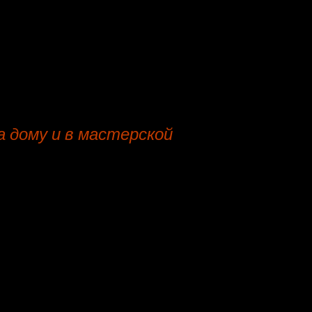
скотчгард
скотчгард
алькантара
 дому и в мастерской
ть, мебельная мастерская.
ой - недорого, сертифицированные ткани, гарантия на 
говор, бесплатная перевозка, в мастерской, на дому, вые
е оформить заказ на выезд оценщика менеджера мебельн
сто, стоимость от 200 р.