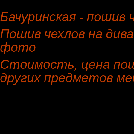
Бачуринская - пошив 
Пошив чехлов на дива
фото
Стоимость, цена пош
других предметов ме
Предмет мебели
Материал н
Банкетка
шенилл
Канапе
флок на фло
Диван
лен