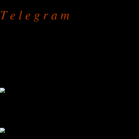
T e l e g r a m
Пошив чехлов на диваны
на дому или в мастерской
режим работы: с 9.00 до 
без праздников и выходны