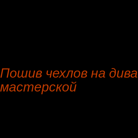
Табурет
нубук
Кушетка
натуральна
Пуфик, пуф
флис
Пошив чехлов на диван
флис
Диван-кровать
ягуар
Кресло руководителя
гобелен
Пошив чехлов на дива
мастерской
Лично вас рада лицезрет
реставрации предметов м