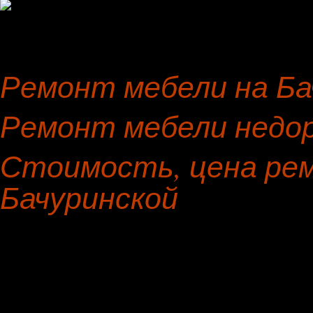
Ремонт мебели на Ба
Ремонт мебели недор
Стоимость, цена ре
Бачуринской
Предмет мебели
Материал н
Пошив чехлов на стул
рококо
Табурет
скотчгард