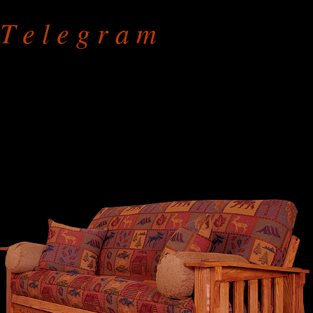
T e l e g r a m
Ремонт мебели
на дому или в мастерской
режим работы: с 9.00 до 
без праздников и выходны