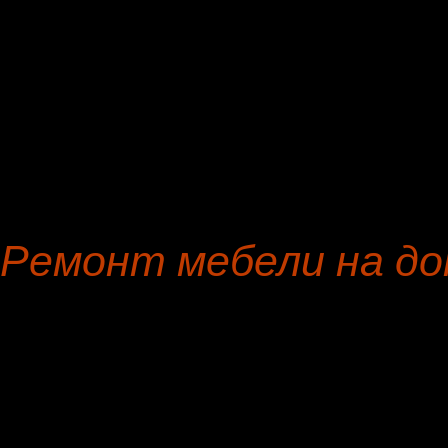
Пошив чехлов на кровать, изголовье кровати
кожа
Кресло-кровать
кожзам
Сидение стула
алькантара
Пошив чехлов на диван
кожзам
Софа
репс-велюр
Модульный диван
репс-велюр
Угловой диван
репс-велюр
Ремонт мебели на до
Хорошего дня, мы, мебель
Ремонт мебели на Бачурин