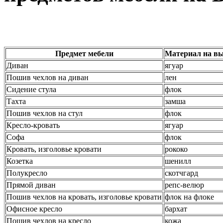
Предмет мебели
Материал на вы
Диван
ягуар
Пошив чехлов на диван
лен
Сидение стула
флок
Тахта
замша
Пошив чехлов на стул
флок
Кресло-кровать
ягуар
Софа
флок
Кровать, изголовье кровати
рококо
Козетка
шенилл
Полукресло
скотчгард
Прямой диван
репс-велюр
Пошив чехлов на кровать, изголовье кровати
флок на флоке
Офисное кресло
бархат
Пошив чехлов на кресло
кожа