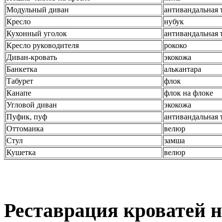
Модульный диван
антивандальная 
Кресло
нубук
Кухонный уголок
антивандальная 
Кресло руководителя
рококо
Диван-кровать
экокожа
Банкетка
алькантара
Табурет
флок
Канапе
флок на флоке
Угловой диван
экокожа
Пуфик, пуф
антивандальная 
Оттоманка
велюр
Стул
замша
Кушетка
велюр
Реставрация кроватей н