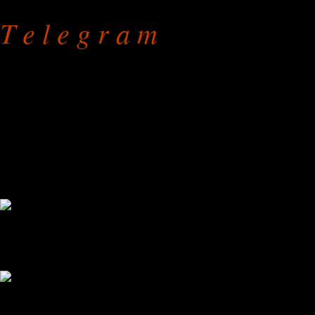
T e l e g r a m
Реставрация кресел
на дому или в мастерской
режим работы: с 9.00 до 
без праздников и выходны