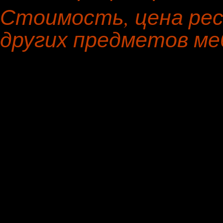
Стоимость, цена рес
других предметов ме
Предмет мебели
Материал н
Прямой диван
искусствен
Угловой диван
искусствен
Кресло руководителя
кожа
Офисное кресло
рококо
Канапе
букле
Диван
велюр
Софа
ягуар
Стул
жаккард
Кресло
жаккард
Пошив чехлов на кресло
лен