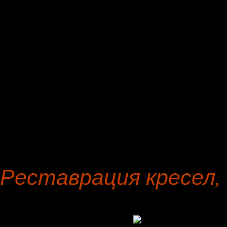
по обивке и переобивке п
включает золочение банке
прямых диванов.
По контракту на обивку,
освежение лака угловых д
желанию клиента.
Реставрация кресел