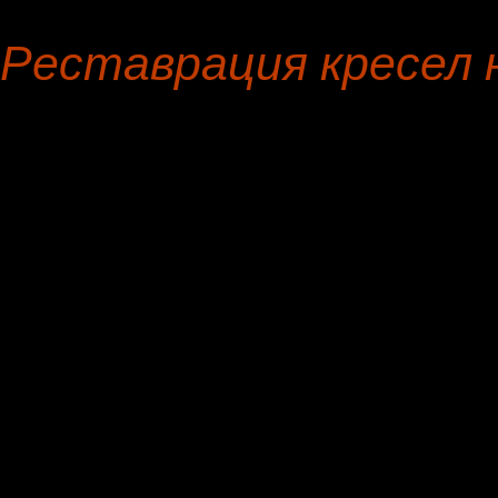
Реставрация кресел 
Вас рада лицезреть, маст
предметов мебели.
Реставрация кресел на Б
договор, приемлемая цена
сертифицированные ткан
выезд мастера бесплатно