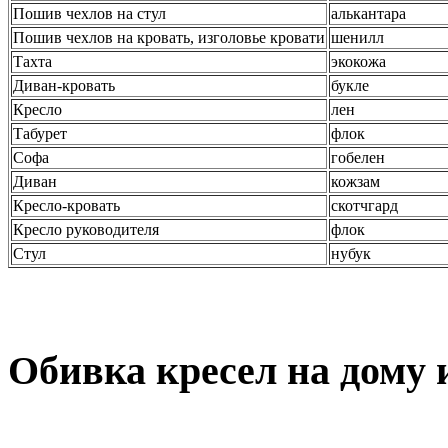
Пошив чехлов на стул
алькантара
Пошив чехлов на кровать, изголовье кровати
шенилл
Тахта
экокожа
Диван-кровать
букле
Кресло
лен
Табурет
флок
Софа
гобелен
Диван
кожзам
Кресло-кровать
скотчгард
Кресло руководителя
флок
Стул
нубук
Обивка кресел на дому 