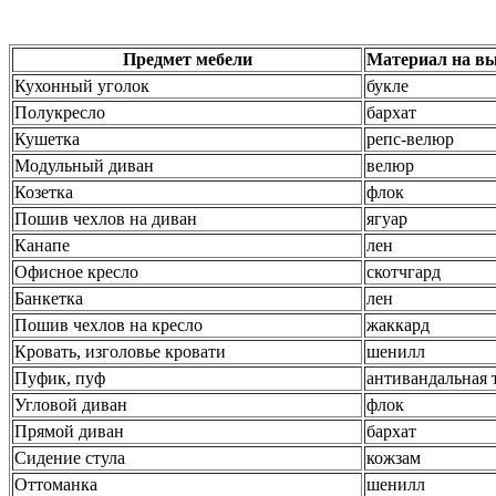
Предмет мебели
Материал на вы
Кухонный уголок
букле
Полукресло
бархат
Кушетка
репс-велюр
Модульный диван
велюр
Козетка
флок
Пошив чехлов на диван
ягуар
Канапе
лен
Офисное кресло
скотчгард
Банкетка
лен
Пошив чехлов на кресло
жаккард
Кровать, изголовье кровати
шенилл
Пуфик, пуф
антивандальная 
Угловой диван
флок
Прямой диван
бархат
Сидение стула
кожзам
Оттоманка
шенилл