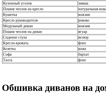
Кухонный уголок
замша
Пошив чехлов на кресло
натуральная кож
Кушетка
кожзам
Кресло руководителя
рококо
Модульный диван
кожзам
Пошив чехлов на диван
ягуар
Сидение стула
велюр
Кресло-кровать
флис
Козетка
кожа
Софа
бархат
Тахта
флис
Обшивка диванов на до