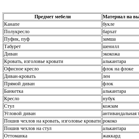
Предмет мебели
Материал на вы
Канапе
букле
Полукресло
бархат
Пуфик, пуф
замша
Табурет
шенилл
Диван
экокожа
Кровать, изголовье кровати
алькантара
Офисное кресло
флок на флоке
Диван-кровать
лен
Прямой диван
флок
Банкетка
алькантара
Кресло
нубук
Стул
кожзам
Угловой диван
антивандальная 
Пошив чехлов на кровать, изголовье кровати
рококо
Пошив чехлов на стул
алькантара
Оттоманка
жаккард