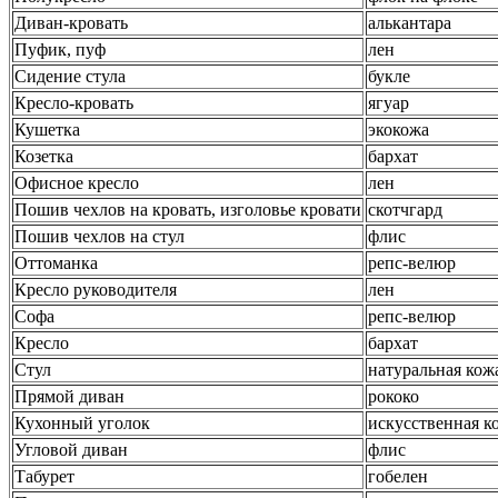
Диван-кровать
алькантара
Пуфик, пуф
лен
Сидение стула
букле
Кресло-кровать
ягуар
Кушетка
экокожа
Козетка
бархат
Офисное кресло
лен
Пошив чехлов на кровать, изголовье кровати
скотчгард
Пошив чехлов на стул
флис
Оттоманка
репс-велюр
Кресло руководителя
лен
Софа
репс-велюр
Кресло
бархат
Стул
натуральная кож
Прямой диван
рококо
Кухонный уголок
искусственная к
Угловой диван
флис
Табурет
гобелен