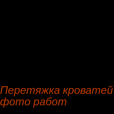
На интернет-сайте масте
реставрации предметов м
фотографии исходных ма
кожи, антивандальных тк
Германии, которые мы ис
предметов мебели.
Перетяжка кроватей 
фото работ