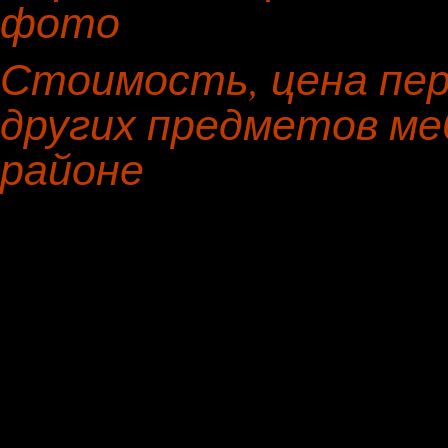
фото
Стоимость, цена пе
других предметов ме
районе
Предмет мебели
Материал н
Офисное кресло
натуральна
Диван
букле
Банкетка
кожа
Полукресло
замша
Кровать, изголовье кровати
гобелен
Оттоманка
скотчгард
Прямой диван
бархат