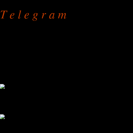
T e l e g r a m
Перетяжка кроватей
на дому или в мастерской
режим работы: с 9.00 до 
без праздников и выходны