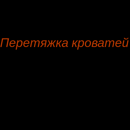
Софа
репс-велюр
Кресло руководителя
замша
Табурет
лен
Перетяжка кроватей 
Мы, мебельная мастерска
Перетяжка кроватей в Ко
бесплатная перевозка, оц
мебельной мастерской, г