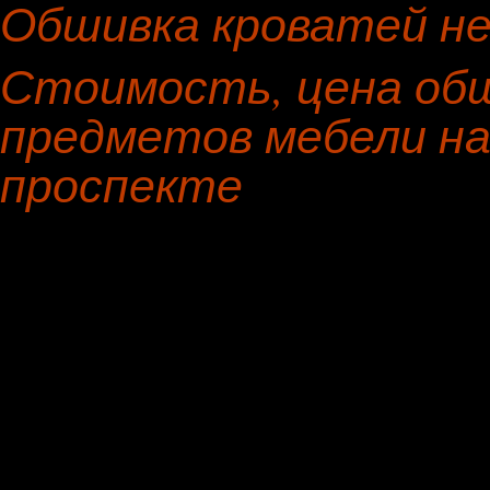
Обшивка кроватей не
Стоимость, цена обш
предметов мебели на
проспекте
Предмет мебели
Материал н
Полукресло
экокожа
Пошив чехлов на стул
флок
Прямой диван
ягуар
Банкетка
лен
Пуфик, пуф
шенилл
Диван
алькантара
Кухонный уголок
шенилл