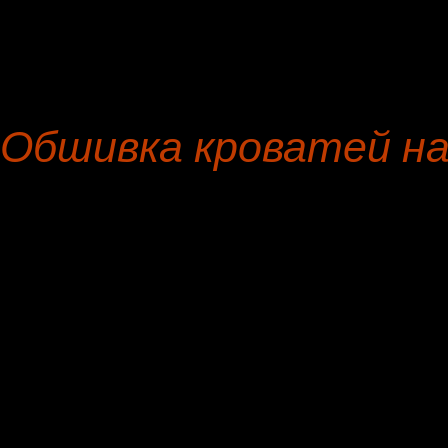
Софа
флок
Кушетка
экокожа
Диван-кровать
нубук
Обшивка кроватей на
Лично вас приветствует,
Обшивка кроватей на Лен
дому, гарантия на матер
гарантия на работы, се