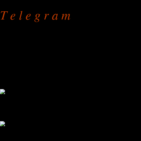
T e l e g r a m
Обшивка кроватей
на дому или в мастерской
режим работы: с 9.00 до 
без праздников и выходны