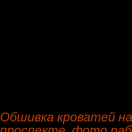
Перетяжка, мягкой мебе
мебельной фирмы в цеху: 
тринадцати суток; цена 
Ремонт стульев, кресел, д
промежуток времени от 3
3181 руб.
Обшивка кроватей на
проспекте, фото ра