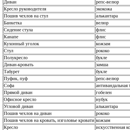
Диван
репс-велюр
Кресло руководителя
экокожа
Пошив чехлов на стул
алькантара
Банкетка
велюр
Сидение стула
флис
Канапе
флис
Кухонный уголок
кожзам
Стул
рококо
Полукресло
букле
Диван-кровать
замша
Табурет
букле
Пуфик, пуф
репс-велюр
Софа
антивандальная 
Прямой диван
гобелен
Офисное кресло
нубук
Угловой диван
алькантара
Пошив чехлов на диван
рококо
Пошив чехлов на кровать, изголовье кровати
кожзам
Кресло
искусственная к