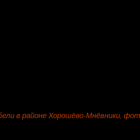
ятельности фирмы по обивке и переобивке предметов ме
анов.
на перетяжку предусмотрена - 20 % от стоимости заказ
ов оценщиков фирмы по обивке предметов мягкой мебели,
, льна, изготовления России и Тайвани по перетяжке, стул
зделий из ткани, осуществляется специалистами мастерам
ей; начальная стоимость от 3846 рублей.
ульев, диванов, на дому заказчика: промежуток времени н
бели в районе Хорошёво-Мнёвники, фо