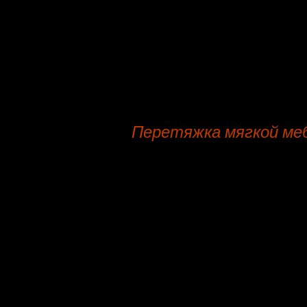
Канапе
Оттоманка
Офисное кресло
Перетяжка мягкой меб
Всех вас рада лицезреть, мастер
Перетяжка мягкой мебели в райо
приемлемая цена, оценка по фото
гарантия на материалы, гарант
По телефону можно заказать вые
место, цена начиная от 300 рубл