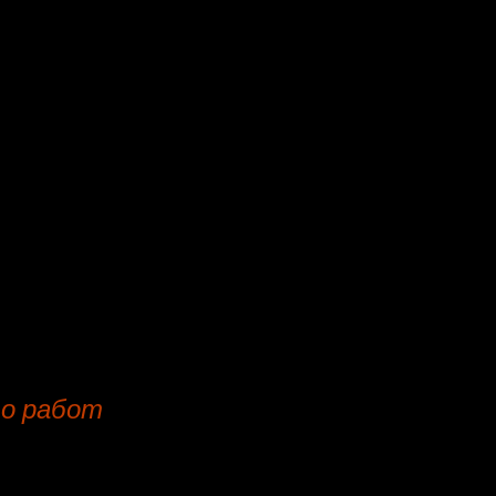
бели при оказании услуги
а.
 удовлетворяющий потребности
ьев, диванов, кресел.
и мебельной фирмы в цеху:
ачиная от 1 до 4 рабочих дней;
то работ