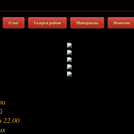
О нас
Галерея работ
Материалы
Новости
ли
й
 22.00
ых