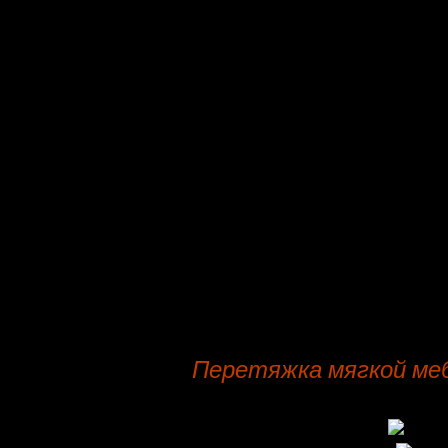
Прочтите основные параметры де
перетяжка мягкой пуфиков и див
Авансовая оплата по контракту 
Обычно в наличии у специалист
заказчика, набор тканей: бархата
Реставрация и обивка, мягких и
временной срок от трех до 14 дн
Реставрация и ремонт кресел, ст
изначальная цена от 2471 р.
Перетяжка мягкой ме