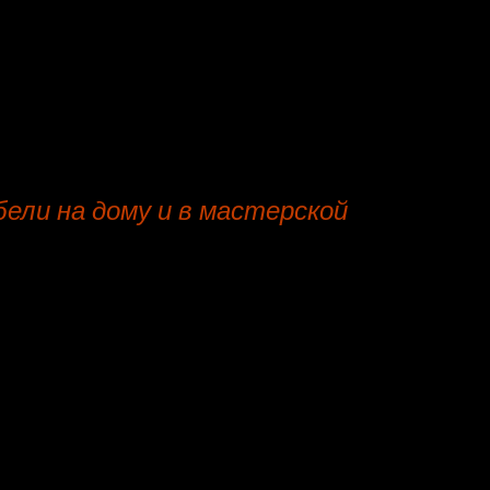
искусственная кожа
шенилл
рококо
ели на дому и в мастерской
ская по обивке предметов мебели.
не Хорошёво-Мнёвники - выезд мастера бесплатно, недо
, в нашей мебельной мастерской, на дому, официальный до
ия на работы.
зд специалиста мебельной мастерской в максимально бла
ей.