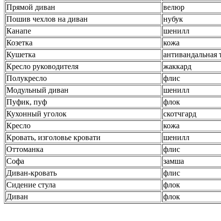
Прямой диван
велюр
Пошив чехлов на диван
нубук
Канапе
шенилл
Козетка
кожа
Кушетка
антивандальная 
Кресло руководителя
жаккард
Полукресло
флис
Модульный диван
шенилл
Пуфик, пуф
флок
Кухонный уголок
скотчгард
Кресло
кожа
Кровать, изголовье кровати
шенилл
Оттоманка
флис
Софа
замша
Диван-кровать
флис
Сидение стула
флок
Диван
флок