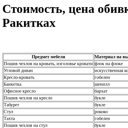
Стоимость, цена обив
Ракитках
Предмет мебели
Материал на вы
Пошив чехлов на кровать, изголовье кровати
флок на флоке
Угловой диван
искусственная к
Кресло-кровать
гобелен
Банкетка
шенилл
Офисное кресло
бархат
Пошив чехлов на кресло
букле
Табурет
букле
Стул
рококо
Тахта
гобелен
Пошив чехлов на стул
букле