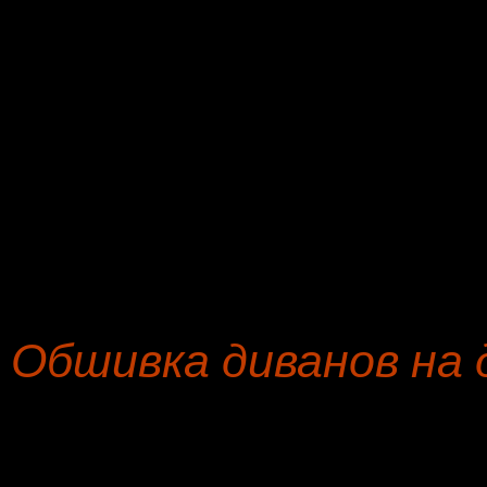
Оттоманка
а
Банкетка
я
Пуфик, пуф
н
Канапе
а
Кухонный уголок
н
Диван-кровать
в
Обшивка диванов на 
Хорошего времени суток