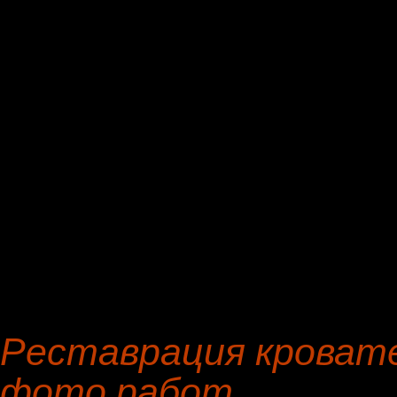
менеджеры мастерской п
предметов мягкой мебели,
(место выезда - Шишкин Л
поселок Мос. Обл.).
Позвонив по телефону вы
выезд оценщика фирмы по 
указанное вами место и в
Реставрация кровате
фото работ