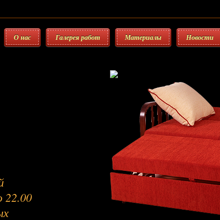
О нас
Галерея работ
Материалы
Новости
й
 22.00
ых