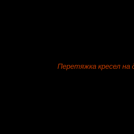
Стул
Модульный диван
Пошив чехлов на диван
Кушетка
Перетяжка кресел на 
Всех вас рада лицезреть, мебель
Перетяжка кресел на Улице Акад
мастера бесплатно, сертифициро
бесплатная перевозка, приемлемая
Ремонт, мебели, выполняется сп