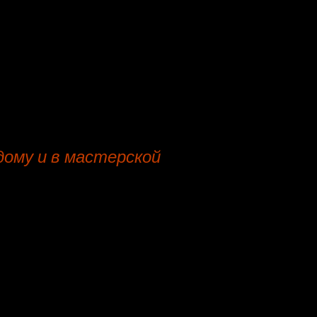
бархат
скотчгард
бархат
флок на флоке
дому и в мастерской
ная мастерская.
емика Королёва - оценка по фото, официальный договор, 
ванные ткани, недорого, гарантия на работы, в нашей м
 цена, на дому.
ециалистами мебельной мастерской в цеху: срок от пяти 