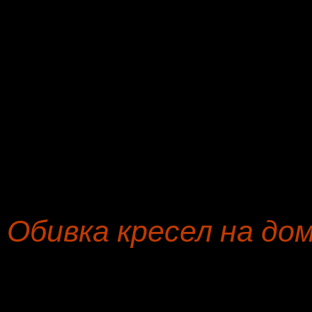
Табурет
р
Пошив чехлов на кресло
р
Диван
б
Сидение стула
з
Софа
с
Оттоманка
к
Обивка кресел на до
Всех вас рада видеть, ме